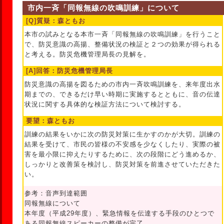
市内一斉「同報無線の吹鳴訓練」について
[Q]質疑：森ともお
本市の試みとなる本市一斉「同報無線の吹鳴訓練」を行うこと
で、防災意識の高揚、整備状況の検証と２つの効果が得られる
と考える。防災危機管理局長の見解を。
[A]回答：防災危機管理局長
防災意識の高揚を図るための市内一斉吹鳴訓練を、来年度出水
期までの、できるだけ早い時期に実施するとともに、音の伝達
状況に関する具体的な検証方法について検討する。
要望：森ともお
訓練の結果をいかに次の防災対策に生かすのかが大切。訓練の
結果を受けて、市民の皆様の不安感を少なくしたり、実際の被
害を最小限に抑えたりするために、次の段階にどう進めるか、
しっかりと改善策を検討し、防災対策を前進させていただきた
い。
参考：音声到達範囲
同報無線について
本年度（平成29年度）、緊急情報を伝達する手段のひとつで
ある同報無線スピーカーの整備が完了。