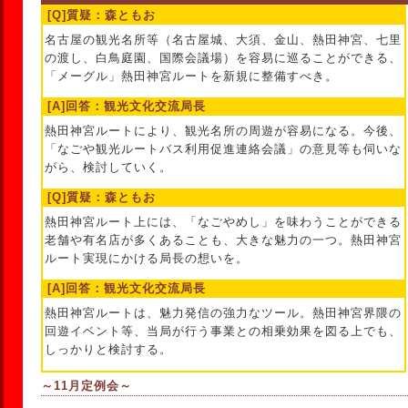
[Q]質疑：森ともお
名古屋の観光名所等（名古屋城、大須、金山、熱田神宮、七里
の渡し、白鳥庭園、国際会議場）を容易に巡ることができる、
「メーグル」熱田神宮ルートを新規に整備すべき。
[A]回答：観光文化交流局長
熱田神宮ルートにより、観光名所の周遊が容易になる。今後、
「なごや観光ルートバス利用促進連絡会議」の意見等も伺いな
がら、検討していく。
[Q]質疑：森ともお
熱田神宮ルート上には、「なごやめし」を味わうことができる
老舗や有名店が多くあることも、大きな魅力の一つ。熱田神宮
ルート実現にかける局長の想いを。
[A]回答：観光文化交流局長
熱田神宮ルートは、魅力発信の強力なツール。熱田神宮界隈の
回遊イベント等、当局が行う事業との相乗効果を図る上でも、
しっかりと検討する。
～11月定例会～