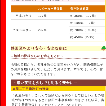
スピーカー整備数
音声到達範囲
～平成27年度
177局
約 350ｍ（177局）
約1400ｍ（12局）
平成30年度～
232局
約 700ⅿ（193局）
約 450ⅿ（27局）
熱田区をより安心・安全な街に
～地域の皆様からのお声をもとに～
地域の皆様から、各種多数のご要望をいただき、関係機関にそ
のお声を届けさせていただいております。本号では、その一部
をご報告させていただきます。
～暗い夜道を少しでも明るく安全に～
旗屋二丁目街路灯の整備
「夜道が暗く、こわくて危険だから明るくしてほしい」との地
域の皆様のお声をもとに熱田土木事務所に働きかけた結果、街
路灯を新規整備していただくことができました。