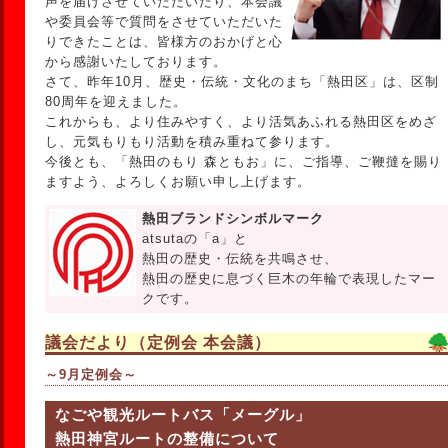
声を届けさせていただいたり、本会議
や委員会等で質問をさせていただいた
りできたことは、皆様方のおかげと心
から感謝いたしております。
さて、昨年10月、歴史・伝統・文化のまち「熱田区」は、区制
80周年を迎えました。
これからも、より住みやすく、より活気あふれる熱田区をめざ
し、元気もりもり活動を積み重ねて参ります。
今後とも、「熱田のもり 森ともお」に、ご指導、ご鞭撻を賜り
ますよう、よろしくお願い申し上げます。
熱田ブランドシンボルマーク
atsutaの「a」と
熱田の歴史・伝統を共鳴させ、
熱田の歴史に息づく巨木の年輪で表現したマー
クです。
議会だより（定例会 本会議）
～9月定例会～
なごや観光ルートバス「メーグル」
熱田神宮ルートの整備について