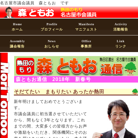
名古屋市議会議員 森ともお です
Home
Profile
Manifesto
Activity
ホーム
プロフィール
マニフェスト
活動報告
Assembly
News
Office
Link
議会報告
おしらせ
事務所
リンク
森ともお通信 2018年 新春号
そだてたい まもりたい あったか熱田
新年明けましておめでとうございま
す。
市議会議員に初当選させていただいて
から、間もなく3年となります。これ
までの間、大変多くの皆様方からお声
や激励をいただき、関係機関にそのお